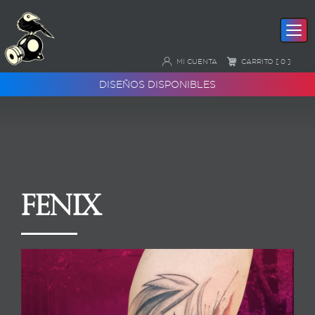
MI CUENTA
CARRITO [ 0 ]
DISEÑOS DISPONIBLES
Fenix