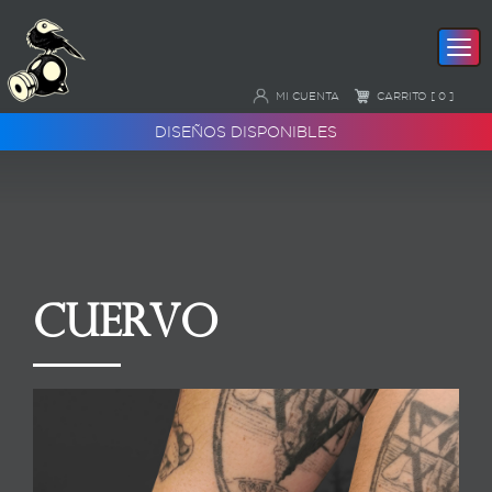
MI CUENTA
CARRITO [ 0 ]
DISEÑOS DISPONIBLES
Cuervo