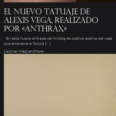
El nuevo tatuaje de
Alexis Vega, realizado
por «Anthrax»
En esta nueva entrada de mi blog les platico acerca del viaje
que emprendí a Toluca […]
[:es]Ver más[:en]More