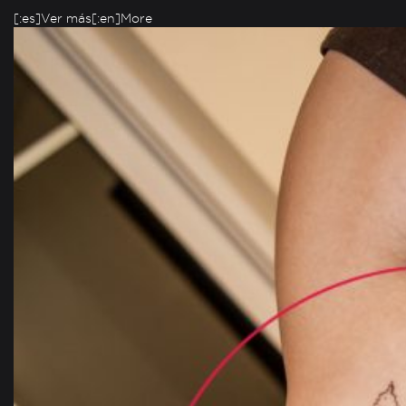
[:es]Ver más[:en]More