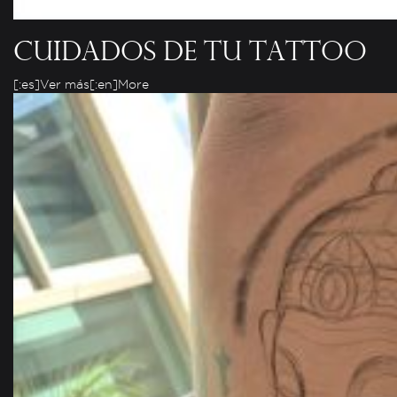
Cuidados de tu tattoo
[:es]Ver más[:en]More