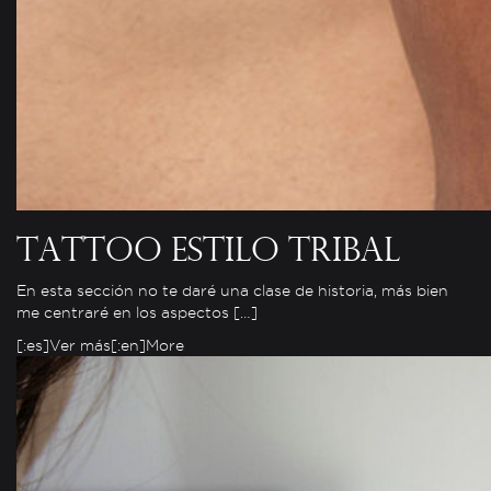
Tattoo estilo tribal
En esta sección no te daré una clase de historia, más bien
me centraré en los aspectos […]
[:es]Ver más[:en]More